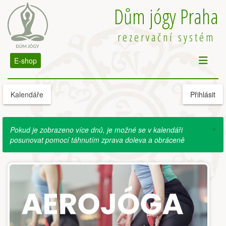
Dům jógy Praha
rezervační systém
E-shop
Kalendáře
Přihlásit
×
Pokud je zobrazeno více dnů, je možné se v kalendáři
posunovat pomocí táhnutím zprava doleva a obráceně