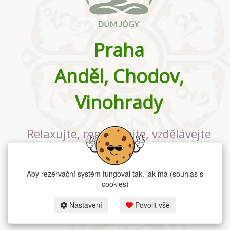
Praha
Anděl, Chodov,
Vinohrady
Relaxujte, regenerujte, vzdělávejte
se v největším jógovém studiu v
Praze
Aby rezervační systém fungoval tak, jak má (souhlas s
cookies)
Nastavení
Povolit vše