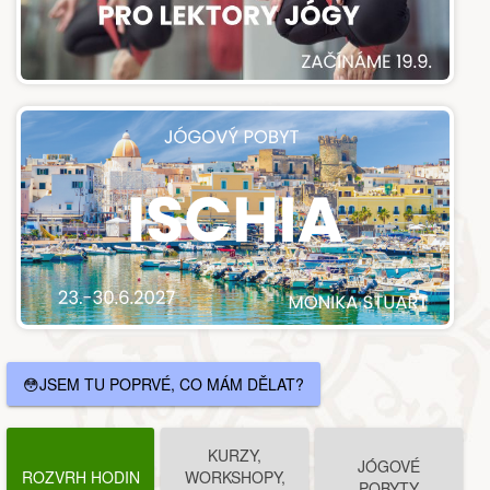
😳JSEM TU POPRVÉ, CO MÁM DĚLAT?
KURZY,
JÓGOVÉ
ROZVRH HODIN
WORKSHOPY,
POBYTY