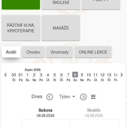
ŠKOLENÍ
RÁZOVÁ VLNA,
MASÁŽE
KRYOTERAPIE
Anděl
Chodov
Vinohrady
ONLINE LEKCE
Srpen 2026
29
30
31
1
2
3
4
5
6
7
8
9
10
11
12
13
14
15
St
Čt
Pá
So
Ne
Po
Út
St
Čt
Pá
So
Ne
Po
Út
St
Čt
Pá
So
Dnes
Sobota
Neděle
08.08.2026
09.08.2026