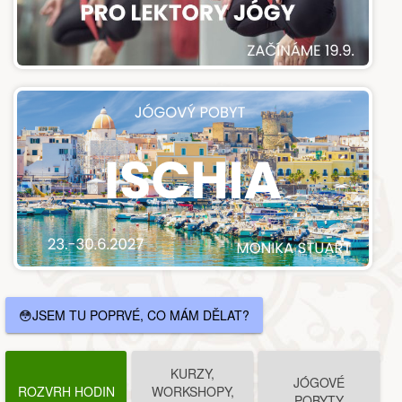
😳JSEM TU POPRVÉ, CO MÁM DĚLAT?
KURZY,
JÓGOVÉ
ROZVRH HODIN
WORKSHOPY,
POBYTY