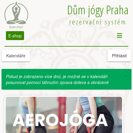
Dům jógy Praha
rezervační systém
E-shop
Kalendáře
Přihlásit
×
Pokud je zobrazeno více dnů, je možné se v kalendáři
posunovat pomocí táhnutím zprava doleva a obráceně