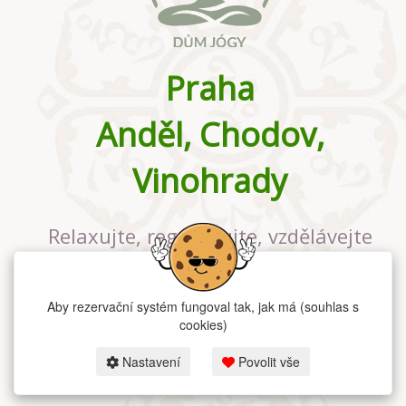
Praha
Anděl, Chodov,
Vinohrady
Relaxujte, regenerujte, vzdělávejte
se v největším jógovém studiu v
Praze
Aby rezervační systém fungoval tak, jak má (souhlas s
cookies)
Nastavení
Povolit vše