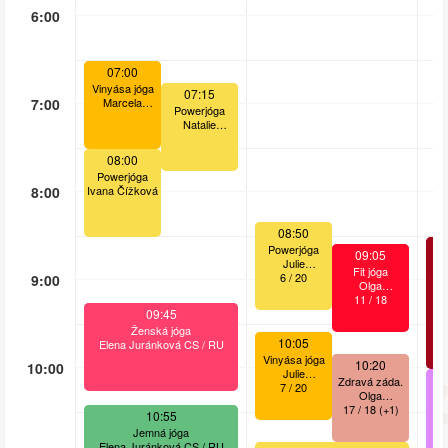
6:00
07:00
Vinyása jóga
07:15
7:00
Marcela
Powerjóga
Petrovská
Natalie
Doubková
08:00
Powerjóga
8:00
Ivana Čížková
08:50
Powerjóga
09:05
Julie
Fit jóga
Drážďanská
6
/
20
9:00
Olga
Dr
Skopalová CS
11
/
18
09:45
/ RU
Ženská jóga
10:05
Elena Juránková CS / RU
Vinyása jóga
10:20
10:00
Julie
Zdravá záda.
Drážďanská
7
/
20
Olga
J
Skopalová CS
17
/
18
+1
10:55
/ RU
Jemná jóga
Elena Juránková CS / RU