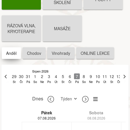
ŠKOLENÍ
RÁZOVÁ VLNA,
MASÁŽE
KRYOTERAPIE
Anděl
Chodov
Vinohrady
ONLINE LEKCE
Srpen 2026
28
29
30
31
1
2
3
4
5
6
7
8
9
10
11
12
13
14
Út
St
Čt
Pá
So
Ne
Po
Út
St
Čt
Pá
So
Ne
Po
Út
St
Čt
Pá
Dnes
Pátek
Sobota
07.08.2026
08.08.2026