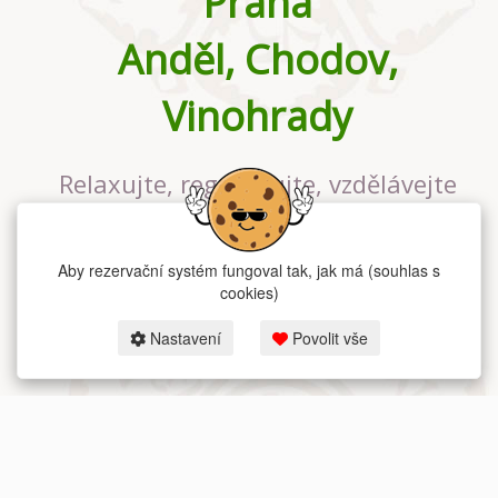
Praha
Anděl, Chodov,
Vinohrady
Relaxujte, regenerujte, vzdělávejte
se v největším jógovém studiu v
Praze
Aby rezervační systém fungoval tak, jak má (souhlas s
cookies)
Nastavení
Povolit vše
2026 dum-jogy.cz & fitness-rezervace.cz - Všechna práva vyhrazena.
Zásady ochrany osobních údajů
zde.
Rezervační systém
pro Dům jógy v Praze.