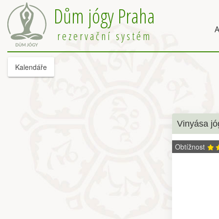
Dům jógy Praha
A
rezervační systém
Kalendáře
Vinyása jó
Obtížnost