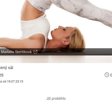
Markéta Stehlíková
ený sál
25
0
na od 19.07 23:15
Již proběhlo