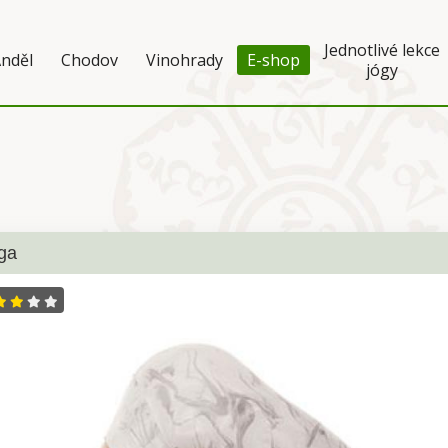
Jednotlivé lekce
nděl
Chodov
Vinohrady
E-shop
jógy
ga