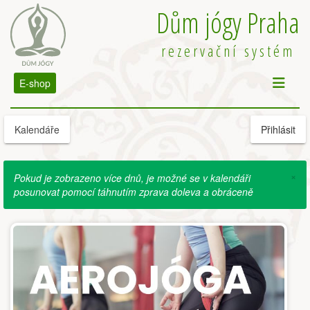
Dům jógy Praha
rezervační systém
E-shop
Kalendáře
Přihlásit
×
Pokud je zobrazeno více dnů, je možné se v kalendáři
posunovat pomocí táhnutím zprava doleva a obráceně