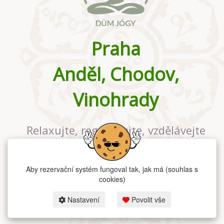
Praha
Anděl, Chodov,
Vinohrady
Relaxujte, regenerujte, vzdělávejte
se v největším jógovém studiu v
Praze
Aby rezervační systém fungoval tak, jak má (souhlas s
cookies)
Nastavení
Povolit vše