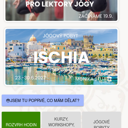
😳JSEM TU POPRVÉ, CO MÁM DĚLAT?
KURZY,
JÓGOVÉ
ROZVRH HODIN
WORKSHOPY,
POBYTY