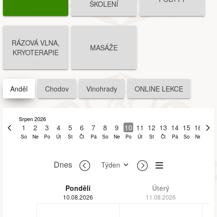
ŠKOLENÍ
RÁZOVÁ VLNA,
MASÁŽE
KRYOTERAPIE
Anděl
Chodov
Vinohrady
ONLINE LEKCE
Srpen 2026
31
1
2
3
4
5
6
7
8
9
10
11
12
13
14
15
16
17
Pá
So
Ne
Po
Út
St
Čt
Pá
So
Ne
Po
Út
St
Čt
Pá
So
Ne
Po
Dnes
Pondělí
Úterý
10.08.2026
11.08.2026