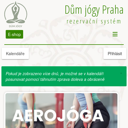
Dům jógy Praha
rezervační systém
E-shop
Kalendáře
Přihlásit
×
Pokud je zobrazeno více dnů, je možné se v kalendáři
posunovat pomocí táhnutím zprava doleva a obráceně