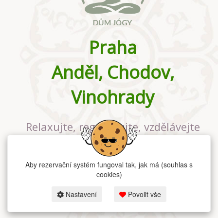
Praha
Anděl, Chodov,
Vinohrady
Relaxujte, regenerujte, vzdělávejte
se v největším jógovém studiu v
Praze
Aby rezervační systém fungoval tak, jak má (souhlas s
cookies)
Nastavení
Povolit vše