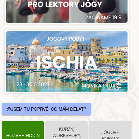
😳JSEM TU POPRVÉ, CO MÁM DĚLAT?
KURZY,
JÓGOVÉ
ROZVRH HODIN
WORKSHOPY,
POBYTY