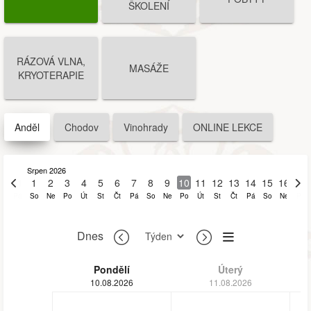
ŠKOLENÍ
RÁZOVÁ VLNA,
MASÁŽE
KRYOTERAPIE
Anděl
Chodov
Vinohrady
ONLINE LEKCE
Srpen 2026
31
1
2
3
4
5
6
7
8
9
10
11
12
13
14
15
16
17
Pá
So
Ne
Po
Út
St
Čt
Pá
So
Ne
Po
Út
St
Čt
Pá
So
Ne
Po
Dnes
Pondělí
Úterý
10.08.2026
11.08.2026