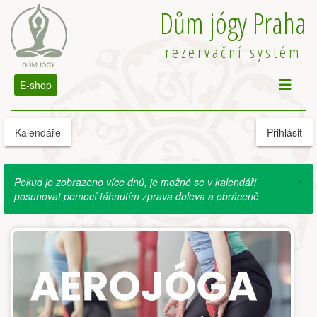
Dům jógy Praha
rezervační systém
E-shop
Kalendáře
Přihlásit
×
Pokud je zobrazeno více dnů, je možné se v kalendáři
posunovat pomocí táhnutím zprava doleva a obráceně