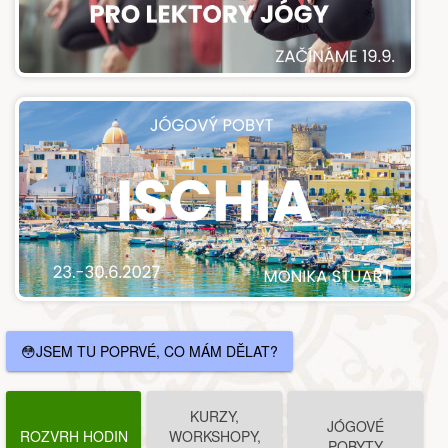
😳JSEM TU POPRVÉ, CO MÁM DĚLAT?
KURZY,
JÓGOVÉ
ROZVRH HODIN
WORKSHOPY,
POBYTY