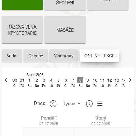
ŠKOLENÍ
RÁZOVÁ VLNA,
MASÁŽE
KRYOTERAPIE
Anděl
Chodov
Vinohrady
ONLINE LEKCE
Srpen 2026
29
30
31
1
2
3
4
5
6
7
8
9
10
11
12
13
14
15
St
Čt
Pá
So
Ne
Po
Út
St
Čt
Pá
So
Ne
Po
Út
St
Čt
Pá
So
Dnes
Pondělí
Úterý
07.07.2025
08.07.2025