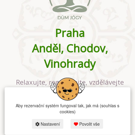
Praha
Anděl, Chodov,
Vinohrady
Relaxujte, regenerujte, vzdělávejte
se v největším jógovém studiu v
Praze
Aby rezervační systém fungoval tak, jak má (souhlas s
cookies)
Nastavení
Povolit vše