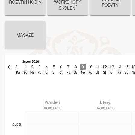
ROZVRH HODIN
WORKSHOPY,
POBYTY
ŠKOLENÍ
MASÁŽE
Srpen 2026
30
31
1
2
3
4
5
6
7
8
9
10
11
12
13
14
15
1
Čt
Pá
So
Ne
Po
Út
St
Čt
Pá
So
Ne
Po
Út
St
Čt
Pá
So
N
Pondělí
Úterý
03.08.2026
04.08.2026
5:00