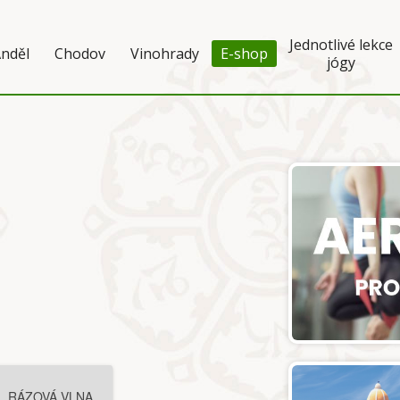
Jednotlivé lekce
nděl
Chodov
Vinohrady
E-shop
jógy
RÁZOVÁ VLNA,