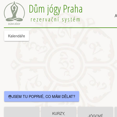
Dům jógy Praha
A
rezervační systém
Kalendáře
😳JSEM TU POPRVÉ, CO MÁM DĚLAT?
KURZY,
JÓGOVÉ