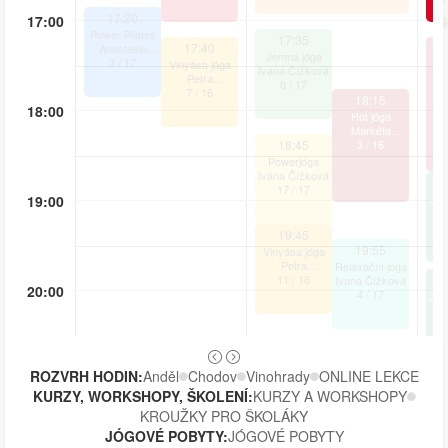
17:20
17:00
Power Pilates
17:35
17:40
Anastasia
Jemná jóga
Grigorova
3
/
17
Vinyása jóga
Ivana Čížková
Petra
0
/
17
Zázvorková
7
/
16
Zá
18:15
18:00
Hot jóga
Markéta
18:45
Stehlíková
3
/
16
Powerjóga
Ivana Čížková
17
/
17
19:00
Jóg
K
19:45
19:55
Vinyása jóga
Petra
Relaxační jóga
Zázvorková
11
/
16
Ivana Čížková
20:00
4
/
17
Jóg
K
ROZVRH HODIN:
Anděl
Chodov
Vinohrady
ONLINE LEKCE
KURZY, WORKSHOPY, ŠKOLENÍ:
KURZY A WORKSHOPY
KROUŽKY PRO ŠKOLÁKY
JÓGOVÉ POBYTY:
JÓGOVÉ POBYTY