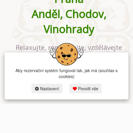
Anděl, Chodov,
Vinohrady
Relaxujte, regenerujte, vzdělávejte
se v největším jógovém studiu v
Praze
Aby rezervační systém fungoval tak, jak má (souhlas s
cookies)
Nastavení
Povolit vše
2026 dum-jogy.cz & fitness-rezervace.cz - Všechna práva vyhrazena.
Zásady ochrany osobních údajů
zde.
Rezervační systém
pro Dům jógy v Praze.