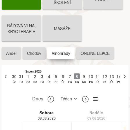
ŠKOLENÍ
RÁZOVÁ VLNA,
MASÁŽE
KRYOTERAPIE
Anděl
Chodov
Vinohrady
ONLINE LEKCE
Srpen 2026
29
30
31
1
2
3
4
5
6
7
8
9
10
11
12
13
14
15
St
Čt
Pá
So
Ne
Po
Út
St
Čt
Pá
So
Ne
Po
Út
St
Čt
Pá
So
Dnes
Sobota
Neděle
08.08.2026
09.08.2026