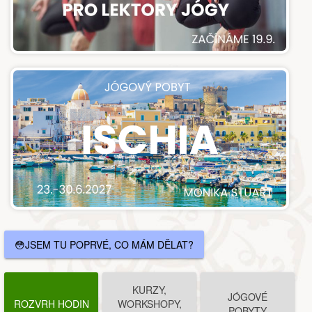
😳JSEM TU POPRVÉ, CO MÁM DĚLAT?
KURZY,
JÓGOVÉ
ROZVRH HODIN
WORKSHOPY,
POBYTY