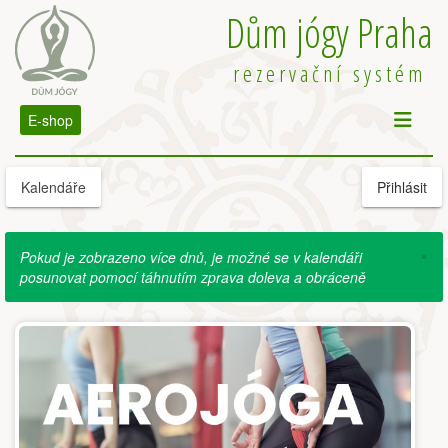
Dům jógy Praha
rezervační systém
E-shop
Kalendáře
Přihlásit
×
Pokud je zobrazeno více dnů, je možné se v kalendáři
posunovat pomocí táhnutím zprava doleva a obráceně