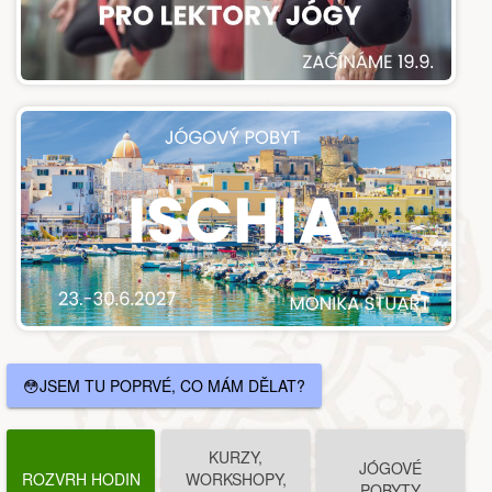
😳JSEM TU POPRVÉ, CO MÁM DĚLAT?
KURZY,
JÓGOVÉ
ROZVRH HODIN
WORKSHOPY,
POBYTY