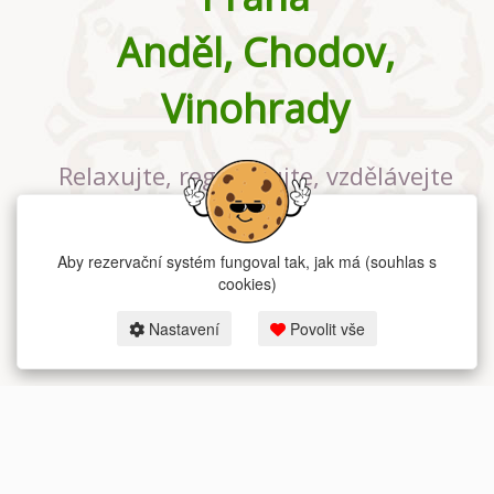
Anděl, Chodov,
Vinohrady
Relaxujte, regenerujte, vzdělávejte
se v největším jógovém studiu v
Praze
Aby rezervační systém fungoval tak, jak má (souhlas s
cookies)
Nastavení
Povolit vše
2026 dum-jogy.cz & fitness-rezervace.cz - Všechna práva vyhrazena.
Zásady ochrany osobních údajů
zde.
Rezervační systém
pro Dům jógy v Praze.