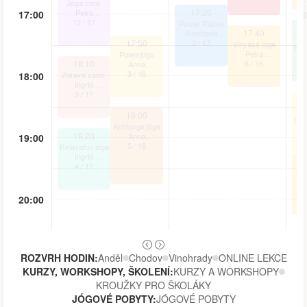
Jóga core.
17:20
Petra
17:00
Zázvorková
12
/
17
Power Pilates
17:40
Anastasia
Je
17:50
Grigorova
3
/
17
Vinyása jóga
Iva
Petra
Powerjóga
18:10
Zázvorková
6
/
16
Anna
Dolečková
3
/
16
18:00
Zdravá záda.
Ingrid
Jurášková
3
/
17
P
19:00
Iva
Ashtanga jóga
19:20
Anna
19:00
Dolečková
5
/
16
Relaxační jóga
Ingrid
Jurášková
4
/
17
Vi
Zá
20:00
ROZVRH HODIN:
Anděl
Chodov
Vinohrady
ONLINE LEKCE
KURZY, WORKSHOPY, ŠKOLENÍ:
KURZY A WORKSHOPY
KROUŽKY PRO ŠKOLÁKY
JÓGOVÉ POBYTY:
JÓGOVÉ POBYTY