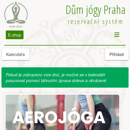
Dům jógy Praha
rezervační systém
E-shop
Kalendáře
Přihlásit
×
Pokud je zobrazeno více dnů, je možné se v kalendáři
posunovat pomocí táhnutím zprava doleva a obráceně