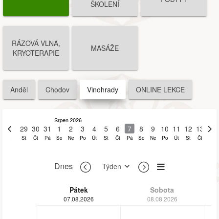
ŠKOLENÍ
RÁZOVÁ VLNA,
MASÁŽE
KRYOTERAPIE
Anděl
Chodov
Vinohrady
ONLINE LEKCE
Srpen 2026
28
29
30
31
1
2
3
4
5
6
7
8
9
10
11
12
13
14
Út
St
Čt
Pá
So
Ne
Po
Út
St
Čt
Pá
So
Ne
Po
Út
St
Čt
Pá
Dnes
Pátek
Sobota
07.08.2026
08.08.2026