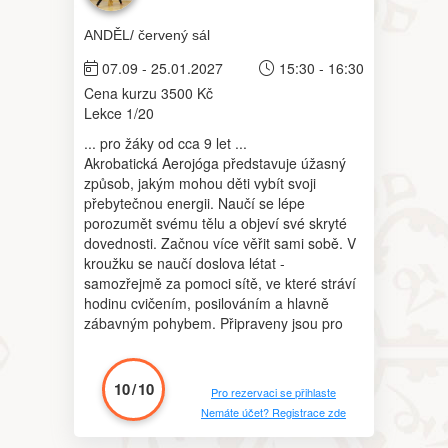
ANDĚL/ červený sál
07.09 - 25.01.2027
15:30 - 16:30
Cena kurzu 3500 Kč
Lekce 1/20
... pro žáky od cca 9 let ...
Akrobatická Aerojóga představuje úžasný
způsob, jakým mohou děti vybít svoji
přebytečnou energii. Naučí se lépe
porozumět svému tělu a objeví své skryté
dovednosti. Začnou více věřit sami sobě. V
kroužku se naučí doslova létat -
samozřejmě za pomoci sítě, ve které stráví
hodinu cvičením, posilováním a hlavně
zábavným pohybem. Připraveny jsou pro
ně výzvy v podobě jednoduchých
akrobatických cviků. Díky tomu se naučí,
co si v síti mohou dovolit a jak s ní
10
/
10
Pro rezervaci se přihlaste
pracovat. Časem pak budou s přehledem
Nemáte účet? Registrace zde
zvládat i náročnější pozice.
Těší se na vás Diana.