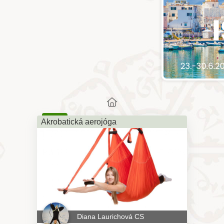
KURZ
Akrobatická aerojóga
Diana Laurichová CS