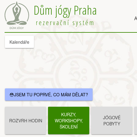
Dům jógy Praha
A
rezervační systém
Kalendáře
😳JSEM TU POPRVÉ, CO MÁM DĚLAT?
KURZY,
JÓGOVÉ
ROZVRH HODIN
WORKSHOPY,
POBYTY
ŠKOLENÍ