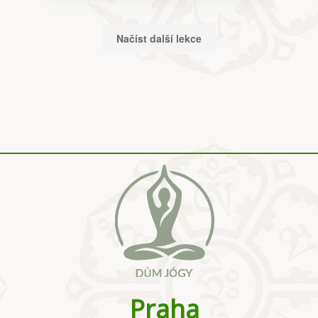
Program
Výuka zacházení se sítí
Načíst další lekce
Průpravné cviky
Jógové pozice v síti
Výuka lehkých akrobatických cviků
Praha