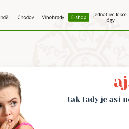
Jednotlivé lekce
nděl
Chodov
Vinohrady
E-shop
jógy
aj
tak tady je asi n