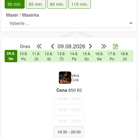
30 min.
55 min.
85 min.
110 min.
Masér / Masérka
09.08.2026
Dnes
09.8.
10.8.
11.8.
12.8.
13.8.
14.8.
15.8.
16.8.
17.8.
18.8.
19
Ne
Po
Út
St
Čt
Pá
So
Ne
Po
Út
S
Věra
Cink
Cena
850 Kč
18:00 - 18:30
18:30 - 19:00
19:00 - 19:30
19:30 - 20:00