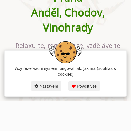
Anděl, Chodov,
Vinohrady
Relaxujte, regenerujte, vzdělávejte
se v největším jógovém studiu v
Praze
Aby rezervační systém fungoval tak, jak má (souhlas s
cookies)
Nastavení
Povolit vše
2026 dum-jogy.cz & fitness-rezervace.cz - Všechna práva vyhrazena.
Zásady ochrany osobních údajů
zde.
Rezervační systém
pro Dům jógy v Praze.