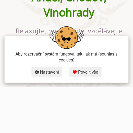
Vinohrady
Relaxujte, regenerujte, vzdělávejte
se v největším jógovém studiu v
Praze
Aby rezervační systém fungoval tak, jak má (souhlas s
cookies)
Nastavení
Povolit vše
2026 dum-jogy.cz & fitness-rezervace.cz - Všechna práva vyhrazena.
Zásady ochrany osobních údajů
zde.
Rezervační systém
pro Dům jógy v Praze.
Moje cookies nastavení.