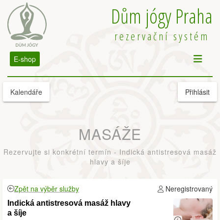
Dům jógy Praha
rezervační systém
E-shop
Kalendáře
Přihlásit
MASÁŽE
Rezervujte si konkrétní termín - Indická antistresová masáž
hlavy a šíje
Zpět na výběr služby
Neregistrovaný
Indická antistresová masáž hlavy
a šíje