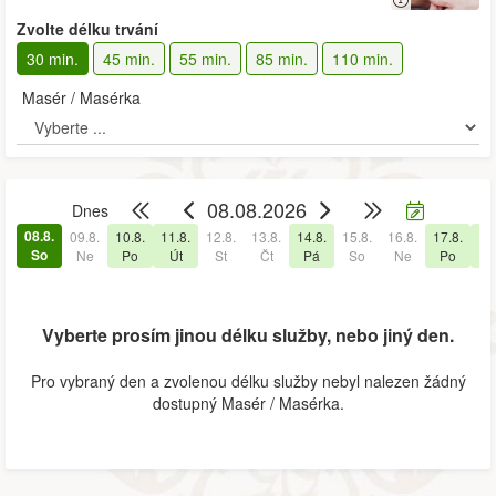
Zvolte délku trvání
30 min.
45 min.
55 min.
85 min.
110 min.
Masér / Masérka
08.08.2026
Dnes
08.8.
09.8.
10.8.
11.8.
12.8.
13.8.
14.8.
15.8.
16.8.
17.8.
18
So
Ne
Po
Út
St
Čt
Pá
So
Ne
Po
Ú
Vyberte prosím jinou délku služby, nebo jiný den.
Pro vybraný den a zvolenou délku služby nebyl nalezen žádný
dostupný Masér / Masérka.