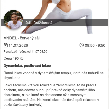
Julie Drážďanská
ANDĚL - červený sál
11.07.2026
08:50 - 9:50
Penalizační zóna od 11.07 04:50
Cena
190 Kč
Dynamická, posilovací lekce
Ranní lekce vedená v dynamičtějším tempu, které nás nabudí na
zbytek dne.
Lekci začneme krátkou relaxací a zaměřeníme se na práci s
dechem, následovat budou průpravné cviky dynamičtějšího
charakteru, skrze které se dostaneme až k samotným
posilovacím asánám. Na konci lekce nás čeká opět relaxace v
pozici šavásany (mrtvoly).