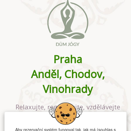
Praha
Anděl, Chodov,
Vinohrady
Relaxujte, regenerujte, vzdělávejte
se v největším jógovém studiu v
Praze
Aby rezervační systém fungoval tak, jak má (souhlas s