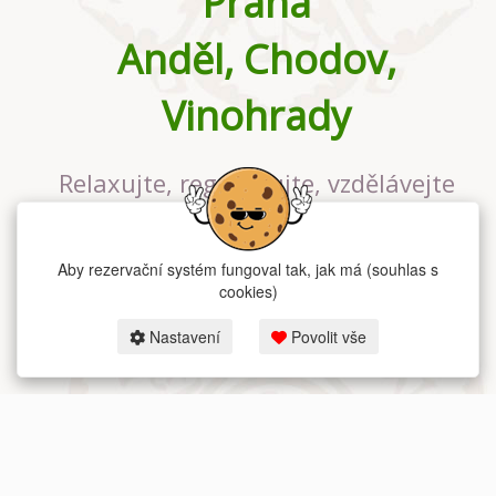
Praha
Anděl, Chodov,
Vinohrady
Relaxujte, regenerujte, vzdělávejte
se v největším jógovém studiu v
Praze
Aby rezervační systém fungoval tak, jak má (souhlas s
cookies)
Nastavení
Povolit vše
2026 dum-jogy.cz & fitness-rezervace.cz - Všechna práva vyhrazena.
Zásady ochrany osobních údajů
zde.
Rezervační systém
pro Dům jógy v Praze.