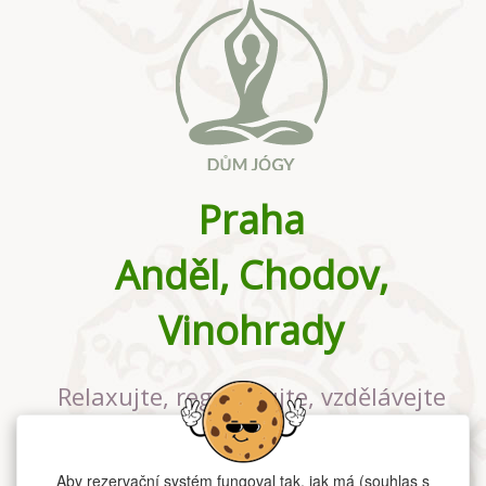
Praha
Anděl, Chodov,
Vinohrady
Relaxujte, regenerujte, vzdělávejte
se v největším jógovém studiu v
Praze
Aby rezervační systém fungoval tak, jak má (souhlas s