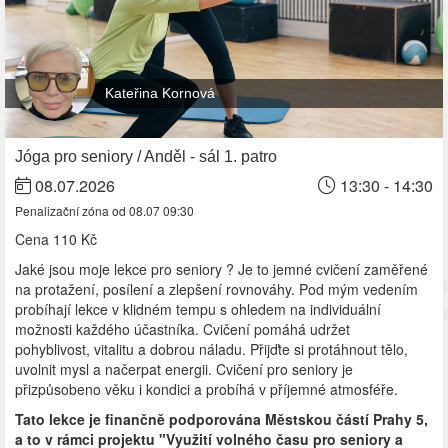
Kateřina Kornová
Jóga pro seniory / Anděl - sál 1. patro
08.07.2026
13:30 - 14:30
Penalizační zóna od 08.07 09:30
Cena
110 Kč
Jaké jsou moje lekce pro seniory ? Je to jemné cvičení zaměřené
na protažení, posílení a zlepšení rovnováhy. Pod mým vedením
probíhají lekce v klidném tempu s ohledem na individuální
možnosti každého účastníka. Cvičení pomáhá udržet
pohyblivost, vitalitu a dobrou náladu. Přijďte si protáhnout tělo,
uvolnit mysl a načerpat energii. Cvičení pro seniory je
přizpůsobeno věku i kondici a probíhá v příjemné atmosféře.
Tato lekce je finančně podporována Městskou částí Prahy 5,
a to v rámci projektu "Využití volného času pro seniory a