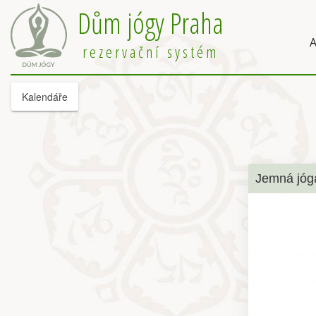
Dům jógy Praha
A
rezervační systém
Kalendáře
Jemná jóg