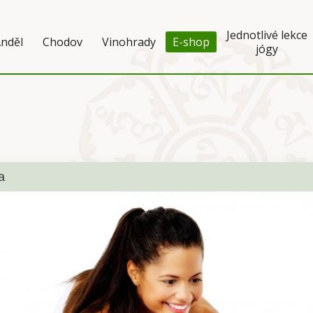
Jednotlivé lekce
nděl
Chodov
Vinohrady
E-shop
jógy
a