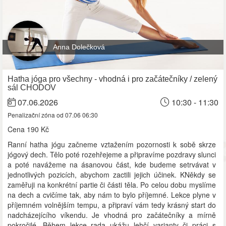
Anna Dolečková
Hatha jóga pro všechny - vhodná i pro začátečníky / zelený
sál CHODOV
07.06.2026
10:30 - 11:30
Penalizační zóna od 07.06 06:30
Cena
190 Kč
Ranní hatha jógu začneme vztažením pozornosti k sobě skrze
jógový dech. Tělo poté rozehřejeme a připravíme pozdravy slunci
a poté navážeme na ásanovou část, kde budeme setrvávat v
jednotlivých pozicích, abychom zactili jejich účinek. KNěkdy se
zaměřuji na konkrétní partie či části těla. Po celou dobu myslíme
na dech a cvičíme tak, aby nám to bylo příjemné. Lekce plyne v
příjemném volnějším tempu, a připraví vám tedy krásný start do
nadcházejícího víkendu. Je vhodná pro začátečníky a mírně
pokročilé. Během lekce rada ukážu lehčí varianty či práci s