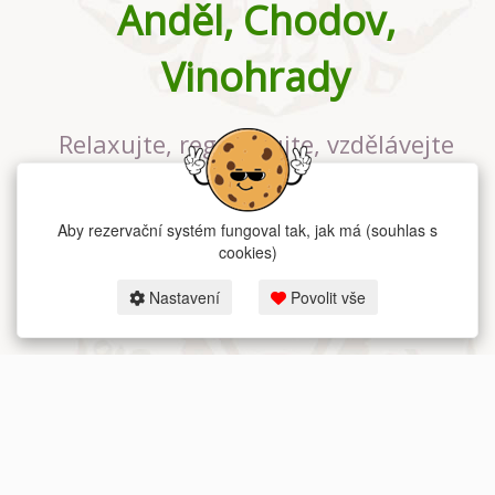
Anděl, Chodov,
Vinohrady
Relaxujte, regenerujte, vzdělávejte
se v největším jógovém studiu v
Praze
Aby rezervační systém fungoval tak, jak má (souhlas s
cookies)
Nastavení
Povolit vše
2026 dum-jogy.cz & fitness-rezervace.cz - Všechna práva vyhrazena.
Zásady ochrany osobních údajů
zde.
Rezervační systém
pro Dům jógy v Praze.
Moje cookies nastavení.