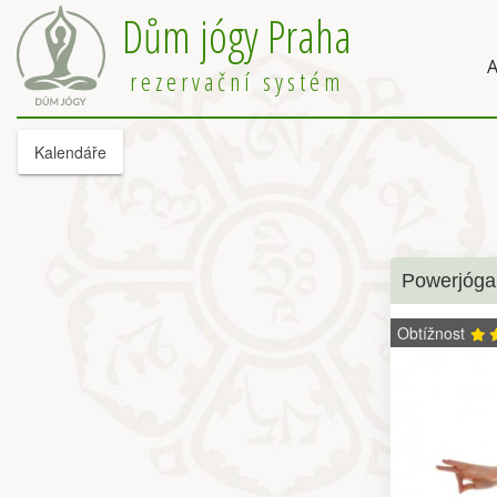
Dům jógy Praha
A
rezervační systém
Kalendáře
Powerjóga
Obtížnost