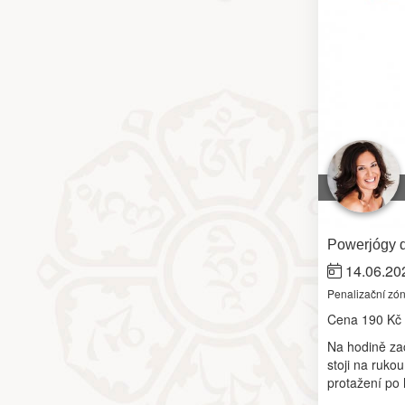
Powerjógy d
14.06.20
Penalizační zó
Cena
190 Kč
Na hodině zač
stoji na ruko
protažení po 