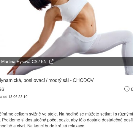
Martina Rysová CS / EN
ynamická, posilovací / modrý sál - CHODOV
26
0
na od 13.06 23:10
ínáme celkem svižně ve stoje. Na hodině se můžete setkat i s různými 
u. Projdeme si dostatečný počet pozic, aby tělo dostalo dostatečné posíl
hodině a ctvrt. Na konci bude krátká relaxace.