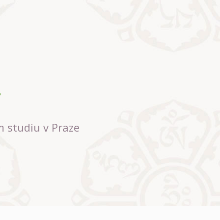
m studiu v Praze
ních údajů
zde.