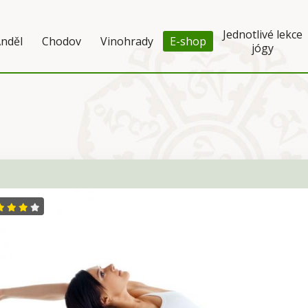
Jednotlivé lekce
nděl
Chodov
Vinohrady
E-shop
jógy