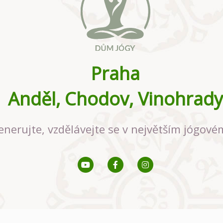
Praha
Anděl, Chodov, Vinohrady
enerujte, vzdělávejte se v největším jógové
gy.cz & fitness-rezervace.cz - Všechna práva vyhrazena.
Zásady ochrany osob