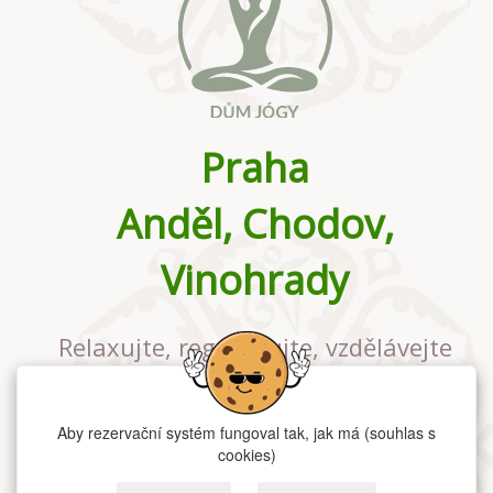
Praha
Anděl, Chodov,
Vinohrady
Relaxujte, regenerujte, vzdělávejte
se v největším jógovém studiu v
Praze
Aby rezervační systém fungoval tak, jak má (souhlas s
cookies)