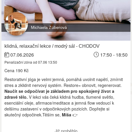
Michaela Zúberová
klidná, relaxační lekce / modrý sál - CHODOV
07.06.2026
17:50 - 18:50
Penalizační zóna od 07.06 13:50
Cena
190 Kč
Restorativní jóga je velmi jemná, pomáhá uvolnit napětí, zmírnit
stres a zklidnit nervový systém. Restore= obnovit, regenerovat.
Naučit se odpočívat je základem pro spokojený život a
zdravé tělo.
V lekci vás čeká klidná hudba, tlumené světlo,
esenciální oleje, afirmace/meditace a jemná flow vedoucí k
delšímu zastavení v odpočinkových pozicích. Dopřejte si
skutečný odpočinek.Těším se,
Míša
👉
Již proběhlo