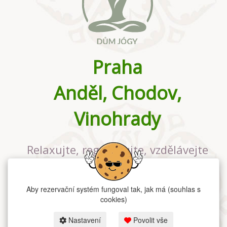
Praha
Anděl, Chodov,
Vinohrady
Relaxujte, regenerujte, vzdělávejte
se v největším jógovém studiu v
Praze
Aby rezervační systém fungoval tak, jak má (souhlas s
cookies)
Nastavení
Povolit vše