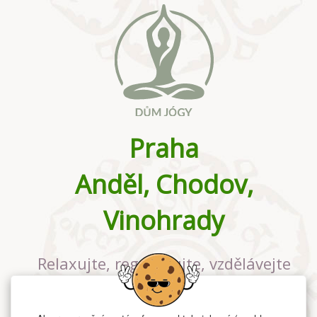
Praha
Anděl, Chodov,
Vinohrady
Relaxujte, regenerujte, vzdělávejte
se v největším jógovém studiu v
Praze