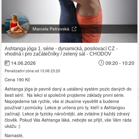
Marcela Petrovská
Ashtanga jóga 1. série - dynamická, posilovací CZ -
vhodná i pro začátečníky / zelený sál - CHODOV
14.06.2026
09:20 - 10:20
Penalizační zóna od 13.06 23:20
Cena
190 Kč
Ashtanga jóga je pevně daný a ustálený systém pozic daných do
šesti sérií. Na lekci si společně projdeme základy prvni série.
Nepojedeme tak rychle, vše si zkusíme vysvětlit a budeme
používat i pomůcky. Lekce je určena pro ty, kteří s Ashtangou
začínají. Lekce je fyzicky náročnější, ale zvládne ji každý zdravý
člověk. Pokud Vás Ashtanga láká, nebojte se přijít, vše Vám ráda
ukážu :)
Namasté,