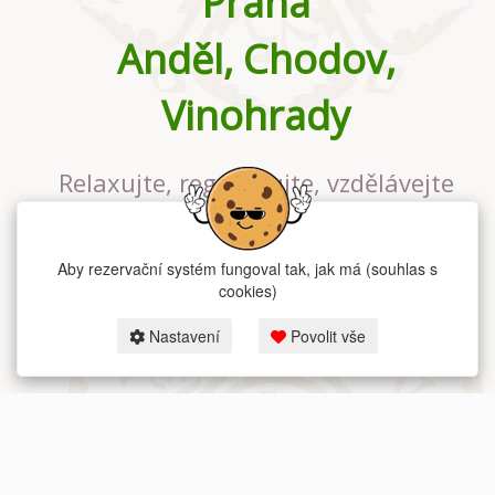
Praha
Anděl, Chodov,
Vinohrady
Relaxujte, regenerujte, vzdělávejte
se v největším jógovém studiu v
Praze
Aby rezervační systém fungoval tak, jak má (souhlas s
cookies)
Nastavení
Povolit vše
2026 dum-jogy.cz & fitness-rezervace.cz - Všechna práva vyhrazena.
Zásady ochrany osobních údajů
zde.
Rezervační systém
pro Dům jógy v Praze.