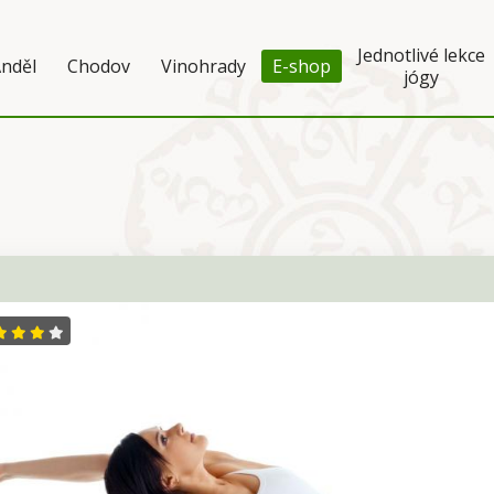
Jednotlivé lekce
nděl
Chodov
Vinohrady
E-shop
jógy