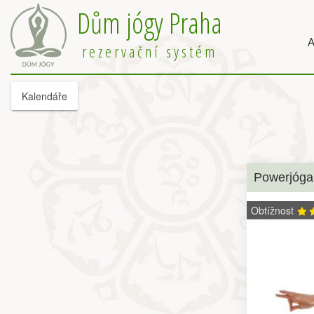
Dům jógy Praha
A
rezervační systém
Kalendáře
Powerjóga
Obtížnost