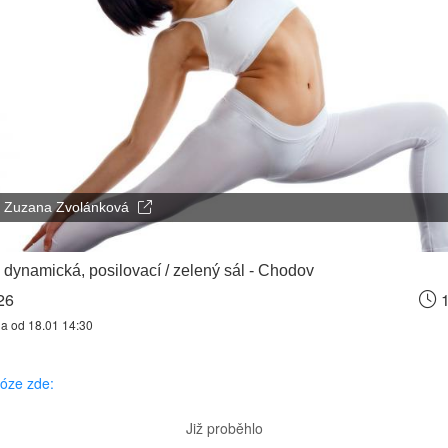
Zuzana Zvolánková
 dynamická, posilovací / zelený sál - Chodov
26
1
na od 18.01 14:30
józe zde:
Již proběhlo