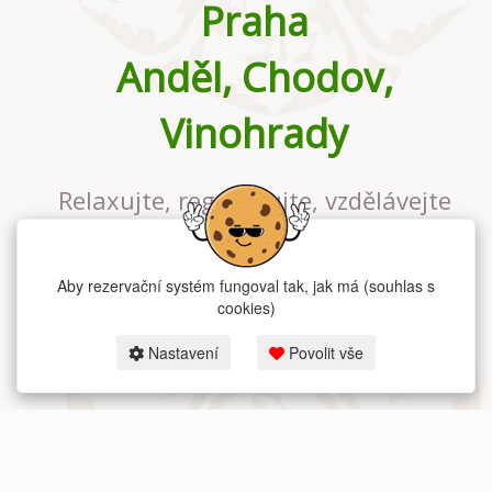
Praha
Anděl, Chodov,
Vinohrady
Relaxujte, regenerujte, vzdělávejte
se v největším jógovém studiu v
Praze
Aby rezervační systém fungoval tak, jak má (souhlas s
cookies)
Nastavení
Povolit vše
2026 dum-jogy.cz & fitness-rezervace.cz - Všechna práva vyhrazena.
Zásady ochrany osobních údajů
zde.