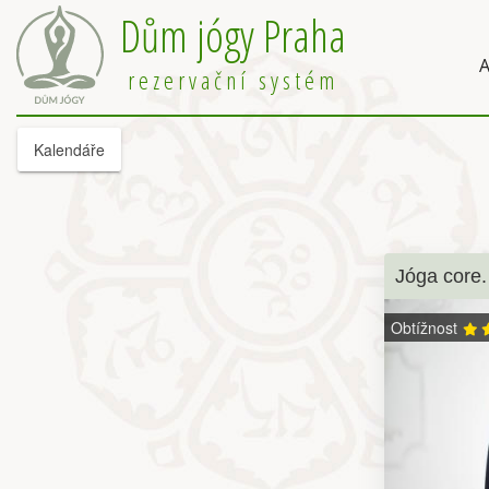
Dům jógy Praha
A
rezervační systém
Kalendáře
Jóga core.
Obtížnost