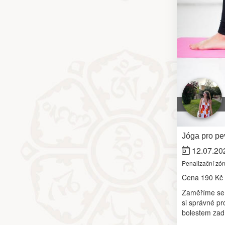
Jóga pro pev
12.07.20
Penalizační zó
Cena
190 Kč
Zaměříme se n
si správné pr
bolestem zad.