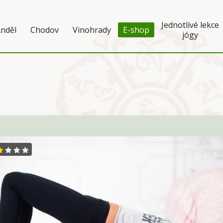
Jednotlivé lekce
nděl
Chodov
Vinohrady
E-shop
jógy