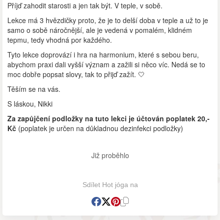
Příjď zahodit starosti a jen tak být. V teple, v sobě.
Lekce má 3 hvězdičky proto, že je to delší doba v teple a už to je
samo o sobě náročnější, ale je vedená v pomalém, klidném
tepmu, tedy vhodná por každého.
Tyto lekce doprovází i hra na harmonium, které s sebou beru,
abychom praxi dali vyšší význam a zažili si něco víc. Nedá se to
moc dobře popsat slovy, tak to přijď zažít. 🤍
Těším se na vás.
S láskou, Nikki
Za zapůjčení podložky na tuto lekci je účtován poplatek 20,-
Kč
(poplatek je určen na důkladnou dezinfekci podložky)
Již proběhlo
Sdílet Hot jóga na