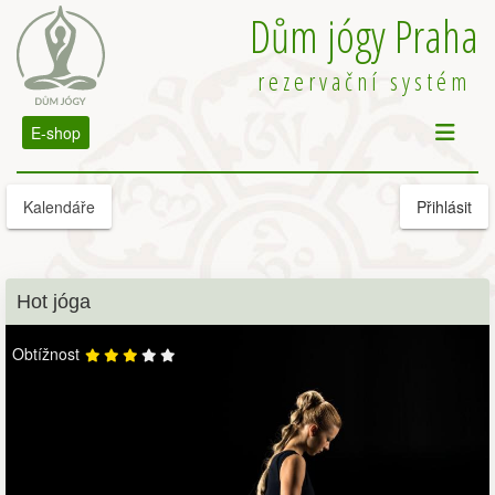
Dům jógy Praha
rezervační systém
E-shop
Kalendáře
Přihlásit
Hot jóga
Obtížnost