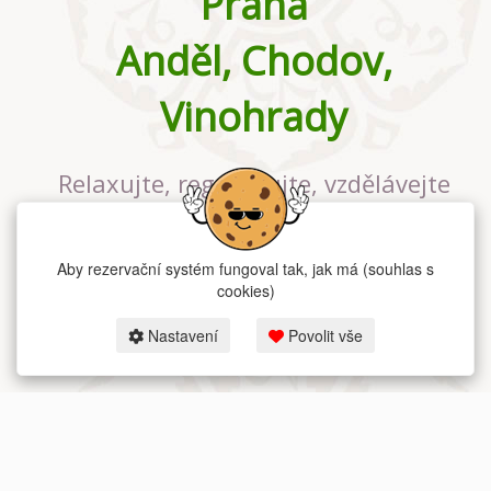
Praha
Anděl, Chodov,
Vinohrady
Relaxujte, regenerujte, vzdělávejte
se v největším jógovém studiu v
Praze
Aby rezervační systém fungoval tak, jak má (souhlas s
cookies)
Nastavení
Povolit vše
2026 dum-jogy.cz & fitness-rezervace.cz - Všechna práva vyhrazena.
Zásady ochrany osobních údajů
zde.
Rezervační systém
pro Dům jógy v Praze.