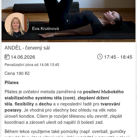
Eva Krutinová
ANDĚL - červený sál
14.06.2026
17:45 - 18:45
Penalizační zóna od 14.06 13:45
Cena
190 Kč
Pilates
Pilates je cvičební metoda zaměřená na
posílení hlubokého
stabilizačního systému těla (core)
,
zlepšení držení
těla
,
flexibility
a
dechu
a v neposlední řadě pro
tvarování
postavy
. Je vhodná pro všechny bez ohledu na věk nebo
úroveň kondice. Cílem je rozvíjet tělesnou sílu zevnitř, zlepšit
koordinaci a zároveň ulevit od napětí či bolestí zad.
Během lekce využijeme také pomůcky (např. overball, gumičky