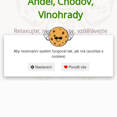
Anděl, Chodov,
Vinohrady
Relaxujte, regenerujte, vzdělávejte
se v největším jógovém studiu v
Praze
Aby rezervační systém fungoval tak, jak má (souhlas s
cookies)
Nastavení
Povolit vše
2026 dum-jogy.cz & fitness-rezervace.cz - Všechna práva vyhrazena.
Zásady ochrany osobních údajů
zde.
Rezervační systém
pro Dům jógy v Praze.
Moje cookies nastavení.