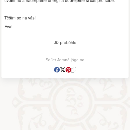
uvolníme a načerpáme energii a dopřejeme si čas pro sebe.
Těším se na vás!
Eva!
Již proběhlo
Sdílet Jemná jóga na