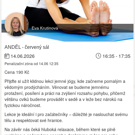
Eva Krutinová
ANDĚL - červený sál
14.06.2026
16:35 - 17:35
Penalizační zóna od 14.06 12:35
Cena
190 Kč
Přijďte si užít klidnou lekci jemné jógy, kde začneme pomalým a
vědomým prodýcháním. Věnovat se budeme jemnému
protažení, posílení a práci na zvýšení rozsahu pohybu, přičemž
většinu cviků budeme provádět v sedě a v leže bez nároků na
fyzickou náročnost.
Lekce je ideální i pro začátečníky – důležité je naslouchat svému
tělu a respektovat své hranice.
Na závěr nás čeká hluboká relaxace, během které se plně