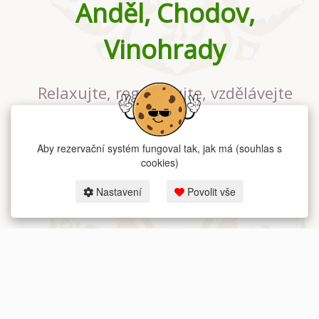
Anděl, Chodov,
Vinohrady
Relaxujte, regenerujte, vzdělávejte
se v největším jógovém studiu v
Praze
Aby rezervační systém fungoval tak, jak má (souhlas s
cookies)
Nastavení
Povolit vše
2026 dum-jogy.cz & fitness-rezervace.cz - Všechna práva vyhrazena.
Zásady ochrany osobních údajů
zde.
Rezervační systém
pro Dům jógy v Praze.
Moje cookies nastavení.