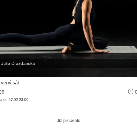
Julie Drážďanská
vený sál
26
0
na od 07.02 23:00
Již proběhlo