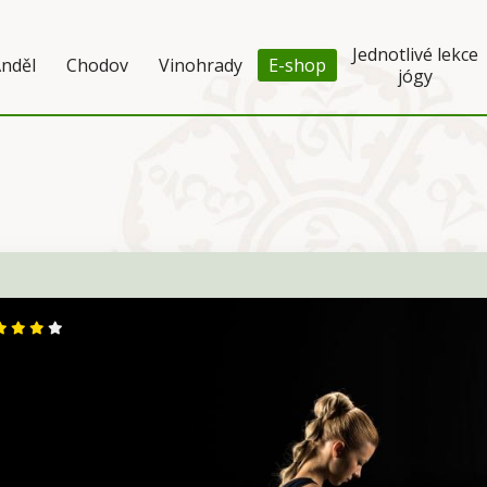
Jednotlivé lekce
nděl
Chodov
Vinohrady
E-shop
jógy