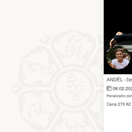
ANDĚL - čer
08.02.20
Penalizační zó
Cena
270 Kč