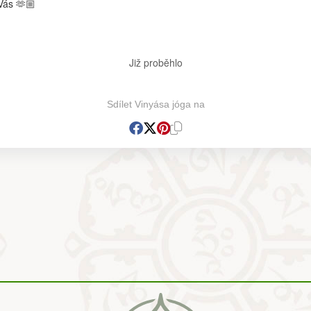
Vás 🫶🏼
Již proběhlo
Sdílet Vinyása jóga na