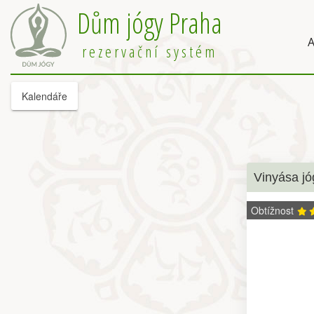
Dům jógy Praha
A
rezervační systém
Kalendáře
Vinyása jó
Obtížnost