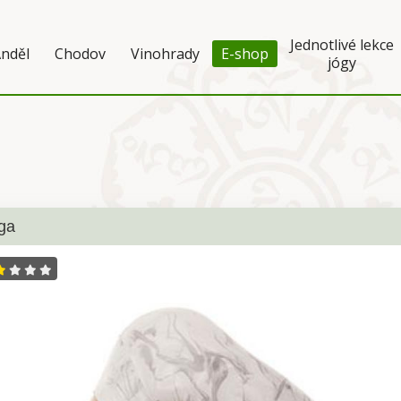
Jednotlivé lekce
nděl
Chodov
Vinohrady
E-shop
jógy
ga