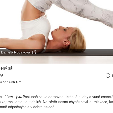
Daniela Nováková
ený sál
26
1
na od 14.06 15:15
erní flow ☀️🌊 Postupně se za dorpovodu krásné hudby a vůně esenciál
 zapracujeme na mobilitě. Na závěr nesmí chybět chvilka relaxace, kt
emně odpočatých a v dobré náladě.