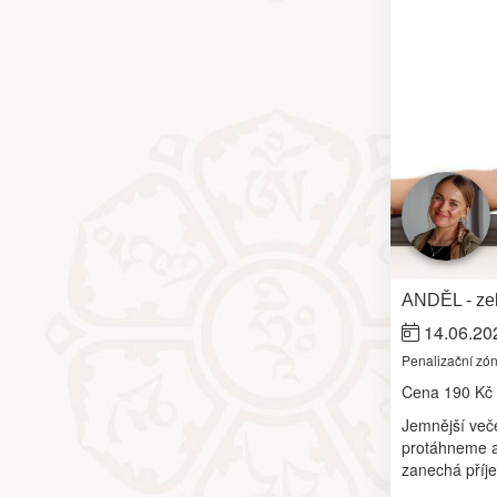
ANDĚL - zel
14.06.20
Penalizační zó
Cena
190 Kč
Jemnější več
protáhneme a
zanechá příj