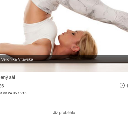
Veronika Vltavská
ený sál
26
1
na od 24.05 15:15
Již proběhlo