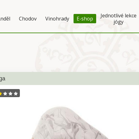
Jednotlivé lekce
nděl
Chodov
Vinohrady
E-shop
jógy
ga