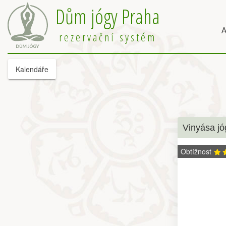
Dům jógy Praha
A
rezervační systém
Kalendáře
Vinyása jó
Obtížnost