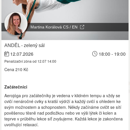
Martina Korálová CS / EN
ANDĚL - zelený sál
12.07.2026
18:00 - 19:00
Penalizační zóna od 12.07 14:00
Cena
210 Kč
Začátečníci
Aerojóga pro začátečníky je vedena v klidném tempu a vždy se
cvičí nenáročné cviky s kratší výdrží a každý cvičí s ohledem ke
svým možnostem a schopnostem. Někdy začínáme cvičit se sítí
pověšenou těsně nad podložkou nebo ve výši lýtek či kolen a
teprve v průběhu lekce síť zvyšujeme. Každá lekce je zakončena
uvolňující relaxací.