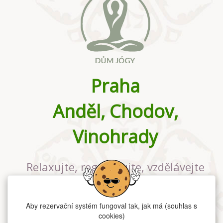
Praha
Anděl, Chodov,
Vinohrady
Relaxujte, regenerujte, vzdělávejte
se v největším jógovém studiu v
Praze
Aby rezervační systém fungoval tak, jak má (souhlas s
cookies)