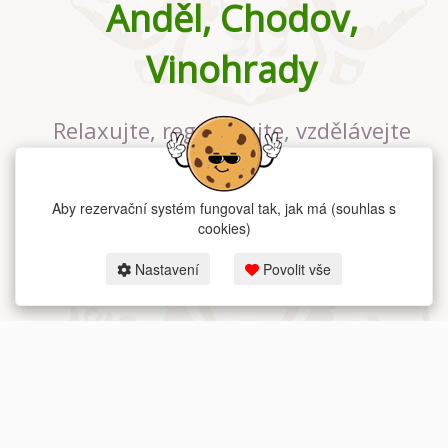
Anděl, Chodov,
Vinohrady
Relaxujte, regenerujte, vzdělávejte
se v největším jógovém studiu v
Praze
Aby rezervační systém fungoval tak, jak má (souhlas s
cookies)
Nastavení
Povolit vše
2026 dum-jogy.cz & fitness-rezervace.cz - Všechna práva vyhrazena.
Zásady ochrany osobních údajů
zde.
Rezervační systém
pro Dům jógy v Praze.
Moje cookies nastavení.