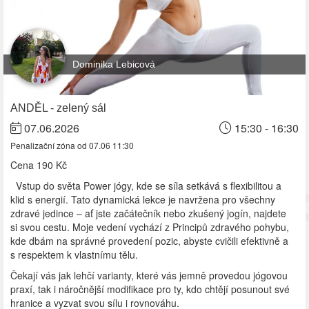
Dominika Lebicová
ANDĚL - zelený sál
07.06.2026
15:30 - 16:30
Penalizační zóna od 07.06 11:30
Cena
190 Kč
Vstup do světa Power jógy, kde se síla setkává s flexibilitou a
klid s energií. Tato dynamická lekce je navržena pro všechny
zdravé jedince – ať jste začátečník nebo zkušený jogín, najdete
si svou cestu. Moje vedení vychází z Principů zdravého pohybu,
kde dbám na správné provedení pozic, abyste cvičili efektivně a
s respektem k vlastnímu tělu.
Čekají vás jak lehčí varianty, které vás jemně provedou jógovou
praxí, tak i náročnější modifikace pro ty, kdo chtějí posunout své
hranice a vyzvat svou sílu i rovnováhu.