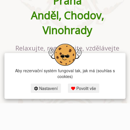
Praha
Anděl, Chodov,
Vinohrady
Relaxujte, regenerujte, vzdělávejte
se v největším jógovém studiu v
Praze
Aby rezervační systém fungoval tak, jak má (souhlas s
cookies)
Nastavení
Povolit vše
2026 dum-jogy.cz & fitness-rezervace.cz - Všechna práva vyhrazena.
Zásady ochrany osobních údajů
zde.
Rezervační systém
pro Dům jógy v Praze.