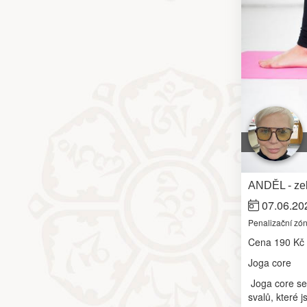
ANDĚL - zel
07.06.20
Penalizační zó
Cena
190 Kč
Joga core
Joga core se
svalů, které 