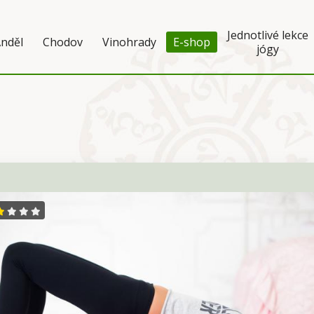
Jednotlivé lekce
nděl
Chodov
Vinohrady
E-shop
jógy