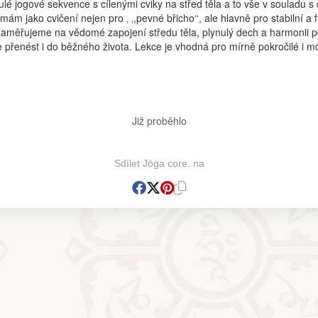
nulé jogové sekvence s cílenými cviky na střed těla a to vše v souladu 
ám jako cvičení nejen pro ‚ ‚,pevné břicho‘‘, ale hlavně pro stabilní a f
 zaměřujeme na vědomé zapojení středu těla, plynulý dech a harmonii 
e přenést i do běžného života. Lekce je vhodná pro mírně pokročilé i m
Již proběhlo
Sdílet Jóga core. na