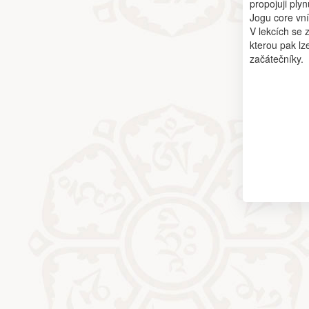
propojuji ply
Jogu core vním
V lekcích se
kterou pak lz
začátečníky.