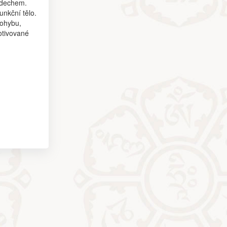
s dechem.
unkční tělo.
pohybu,
otivované