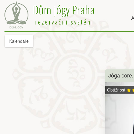
Dům jógy Praha
A
rezervační systém
Kalendáře
Jóga core.
Obtížnost