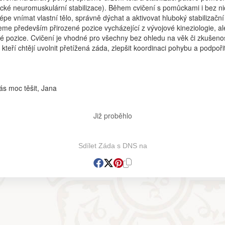
ké neuromuskulární stabilizace). Během cvičení s pomůckami i bez ni
épe vnímat vlastní tělo, správně dýchat a aktivovat hluboký stabilizačn
me především přirozené pozice vycházející z vývojové kineziologie, al
é pozice. Cvičení je vhodné pro všechny bez ohledu na věk či zkušenos
kteří chtějí uvolnit přetížená záda, zlepšit koordinaci pohybu a podpoři
ás moc těšit, Jana
Již proběhlo
Sdílet Záda s DNS na