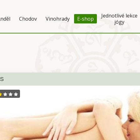
Jednotlivé lekce
nděl
Chodov
Vinohrady
E-shop
jógy
NS