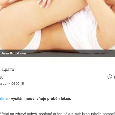
Jana Kozáková
 1.patro
26
1
na od 14.06 09:15
nline
- vysílání neovlivňuje průběh lekce.
řená na zdravý pohyb, správné držení těla a stabilizaci páteře pomocí