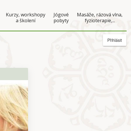
Kurzy, workshopy
Jógové
Masáže, rázová vlna,
a školení
pobyty
fyzioterapie,...
Přihlásit