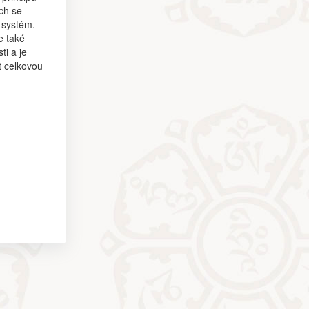
ch se
í systém.
e také
ti a je
t celkovou