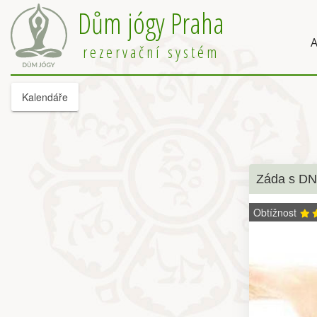
Dům jógy Praha
A
rezervační systém
Kalendáře
Záda s D
Obtížnost