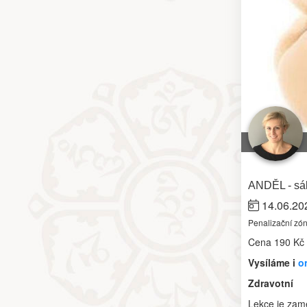
ANDĚL - sál
14.06.20
Penalizační zó
Cena
190 Kč
Vysíláme i
o
Zdravotní
Lekce je zamě