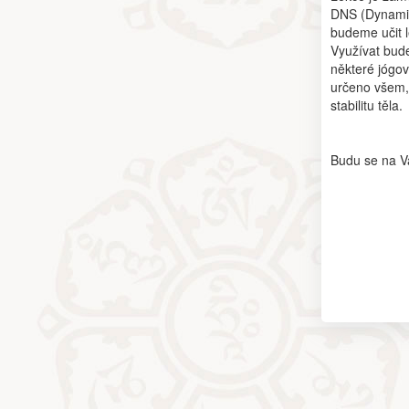
DNS (Dynamic
budeme učit l
Využívat bude
některé jógov
určeno všem, 
stabilitu těla.
Budu se na V