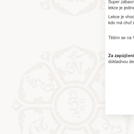
Super zábavná
lekce je jedi
Lekce je vhod
kdo má chuť 
Těším se na V
Za zapůjčení
důkladnou dez