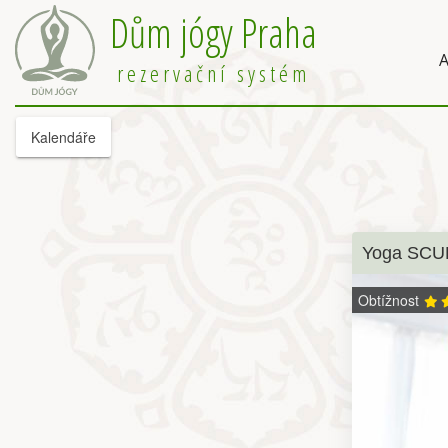
Dům jógy Praha
A
rezervační systém
Kalendáře
Yoga SCU
Obtížnost