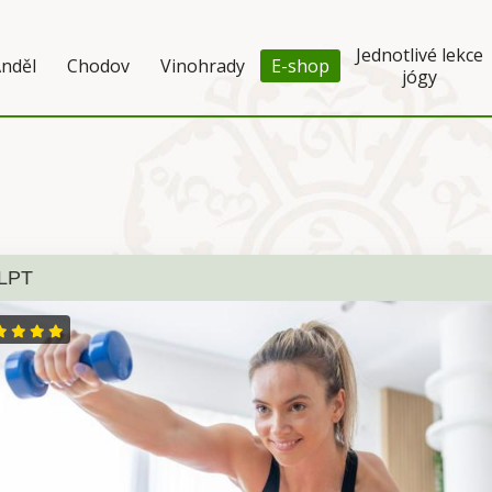
Jednotlivé lekce
nděl
Chodov
Vinohrady
E-shop
jógy
LPT