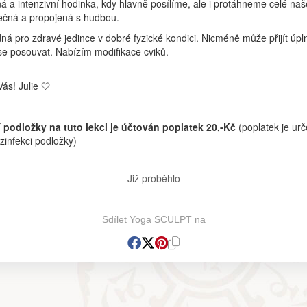
 a intenzivní hodinka, kdy hlavně posílíme, ale i protáhneme celé naš
nečná a propojená s hudbou.
ná pro zdravé jedince v dobré fyzické kondici. Nicméně může přijít úpl
se posouvat. Nabízím modifikace cviků.
ás! Julie 🤍
 podložky na tuto lekci je účtován poplatek 20,-Kč
(poplatek je ur
infekci podložky)
Již proběhlo
Sdílet Yoga SCULPT na