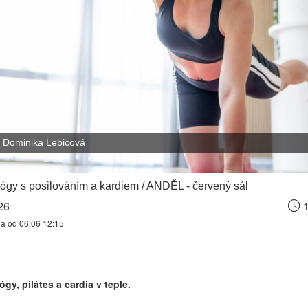
Dominika Lebicová
ógy s posilováním a kardiem / ANDĚL - červený sál
26
1
na od 06.06 12:15
gy, pilátes a cardia v teple.