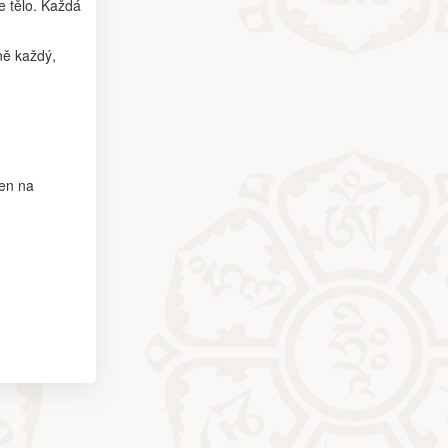
e tělo. Každá
ně každý,
čen na