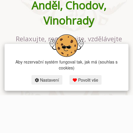
Anděl, Chodov,
Vinohrady
Relaxujte, regenerujte, vzdělávejte
se v největším jógovém studiu v
Praze
Aby rezervační systém fungoval tak, jak má (souhlas s
cookies)
Nastavení
Povolit vše
2026 dum-jogy.cz & fitness-rezervace.cz - Všechna práva vyhrazena.
Zásady ochrany osobních údajů
zde.
Rezervační systém
pro Dům jógy v Praze.
Moje cookies nastavení.