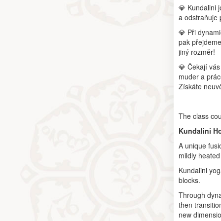
💎 Kundalini 
a odstraňuje 
💎 Při dynami
pak přejdeme 
jiný rozměr!
💎 Čekají vás
muder a práce
Získáte neuvě
The class cou
Kundalini H
A unique fusi
mildly heated
Kundalini yog
blocks.
Through dynam
then transiti
new dimensio