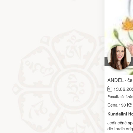
ANDĚL - čer
13.06.20
Penalizační zó
Cena
190 Kč
Kundalini H
Jedinečné spo
dle tradic ori