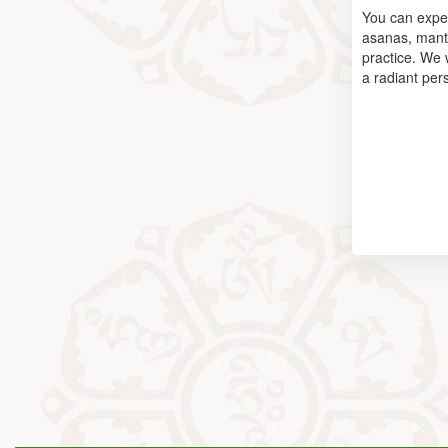
You can expec
asanas, mantr
practice. We 
a radiant per