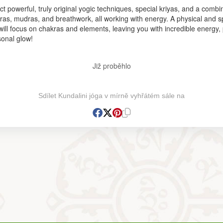
t powerful, truly original yogic techniques, special kriyas, and a combi
as, mudras, and breathwork, all working with energy. A physical and sp
will focus on chakras and elements, leaving you with incredible energy,
sonal glow!
Již proběhlo
Sdílet Kundalini jóga v mírně vyhřátém sále na