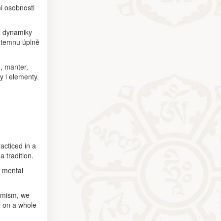
i osobnosti
 z dynamiky
a temnu úplně
n, manter,
y i elementy.
acticed in a
 tradition.
s mental
namism, we
e on a whole