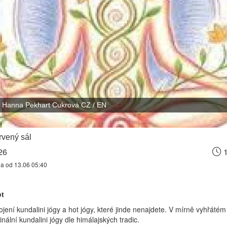
Hanna Pekhart Cukrová CZ / EN
vený sál
26
1
na od 13.06 05:40
ot
jení kundalini jógy a hot jógy, které jinde nenajdete. V mírně vyhřátém 
ginální kundalini jógy dle himálajských tradic.