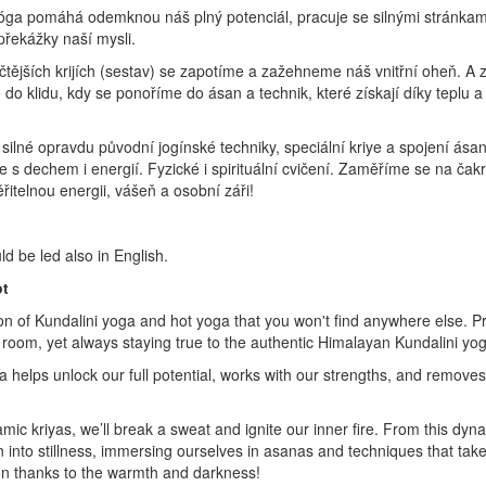
jóga pomáhá odemknou náš plný potenciál, pracuje se silnými stránkam
překážky naší mysli.
čtějších krijích (sestav) se zapotíme a zažehneme náš vnitřní oheň. A
do klidu, kdy se ponoříme do ásan a technik, které získají díky teplu 
 silné opravdu původní jogínské techniky, speciální kriye a spojení ása
 s dechem i energií. Fyzické i spirituální cvičení. Zaměříme se na čakr
řitelnou energii, vášeň a osobní záři!
ld be led also in English.
ot
on of Kundalini yoga and hot yoga that you won't find anywhere else. Pr
 room, yet always staying true to the authentic Himalayan Kundalini yoga
a helps unlock our full potential, works with our strengths, and remove
ic kriyas, we’ll break a sweat and ignite our inner fire. From this dy
on into stillness, immersing ourselves in asanas and techniques that tak
n thanks to the warmth and darkness!