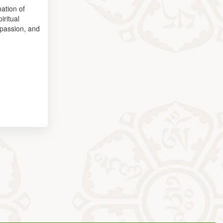
nation of
iritual
 passion, and