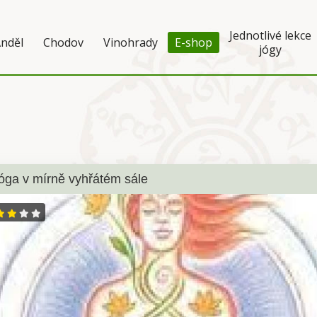
Jednotlivé lekce
nděl
Chodov
Vinohrady
E-shop
jógy
jóga v mírně vyhřátém sále