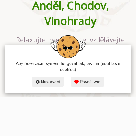
Anděl, Chodov,
Vinohrady
Relaxujte, regenerujte, vzdělávejte
se v největším jógovém studiu v
Praze
Aby rezervační systém fungoval tak, jak má (souhlas s
cookies)
Nastavení
Povolit vše
2026 dum-jogy.cz & fitness-rezervace.cz - Všechna práva vyhrazena.
Zásady ochrany osobních údajů
zde.
Rezervační systém
pro Dům jógy v Praze.
Moje cookies nastavení.