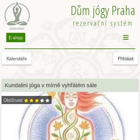
Dům jógy Praha
rezervační systém
E-shop
Kalendáře
Přihlásit
Kundalini jóga v mírně vyhřátém sále
Obtížnost