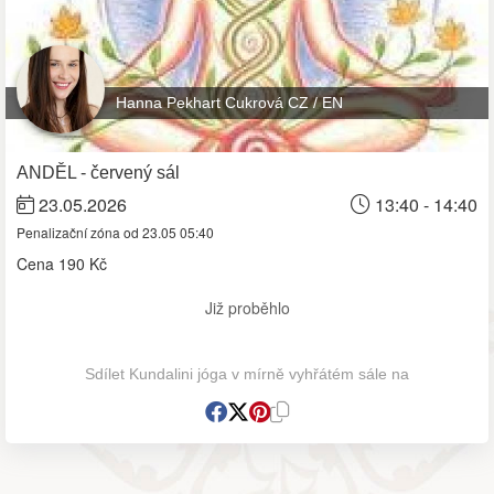
Hanna Pekhart Cukrová CZ / EN
ANDĚL - červený sál
23.05.2026
13:40 - 14:40
Penalizační zóna od 23.05 05:40
Cena
190 Kč
Již proběhlo
Sdílet Kundalini jóga v mírně vyhřátém sále na