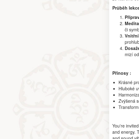
Průběh lekc
Příprav
Medita
či symb
Vnitřn
prohlu
Dosaže
mizí od
Přínosy :
Krásné pro
Hluboké uv
Harmoniza
Zvýšená s
Transform
You're invite
and energy. T
and sound vib