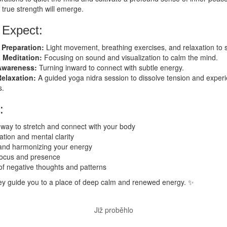
r true strength will emerge.
 Expect:
 Preparation:
Light movement, breathing exercises, and relaxation to se
 Meditation:
Focusing on sound and visualization to calm the mind.
Awareness:
Turning inward to connect with subtle energy.
elaxation:
A guided yoga nidra session to dissolve tension and experie
s.
:
 way to stretch and connect with your body
tion and mental clarity
and harmonizing your energy
ocus and presence
of negative thoughts and patterns
ney guide you to a place of deep calm and renewed energy. ✨
Již proběhlo