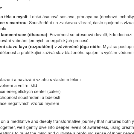
e:
a těla a mysli
: Lehká ásanová sestava, pranayama (dechové techniky)
ce s mantrou
: Soustředění na zvukovou vibraci, často spojené s vizual
olu.
í koncentrace (dharana)
: Pozornost se přesouvá dovnitř, kde dochází 
bování vnímání jemných energetických procesů.
ní stavu laya (rozpuštění) v závěrečné jóga nidře
: Mysl se postupně
dělenost a praktikující zažívá stav blaženého spojení s vyšším vědomí
tažení a navázání vztahu s vlastním tělem
olnění a vnitřní klid
ce energetických center (čaker)
chopnost soustředění a bdělosti
ace negativních vzorců myšlení
d on a meditative and deeply transformative journey that nurtures both 
ogether, we’ll gently dive into deeper levels of awareness, using breat
rations to quiet the mind and cultivate a profound sense of inner peac