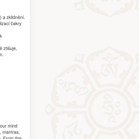
 a zklidnění.
izací čakry
k
 ztišuje,
m.
your mind
h, mantras,
e. From this