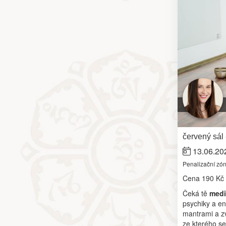
červený sál
13.06.20
Penalizační zó
Cena
190 Kč
Čeká tě
medi
psychiky a en
mantrami a zv
ze kterého se 