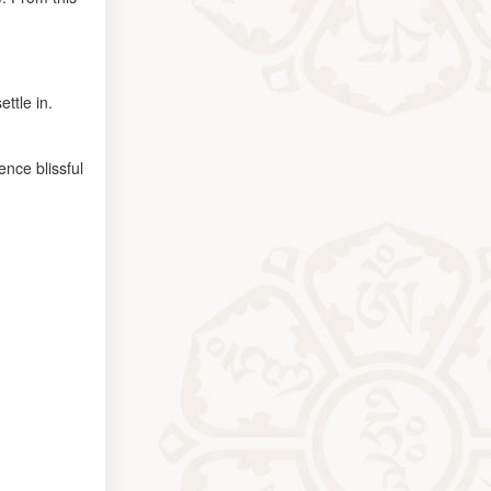
ttle in.
nce blissful