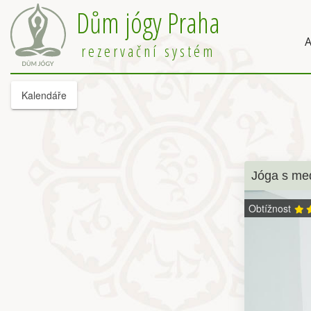
Dům jógy Praha
A
rezervační systém
Kalendáře
Jóga s med
Obtížnost