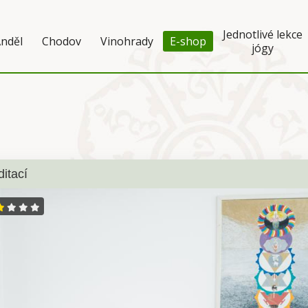
Jednotlivé lekce
nděl
Chodov
Vinohrady
E-shop
jógy
itací