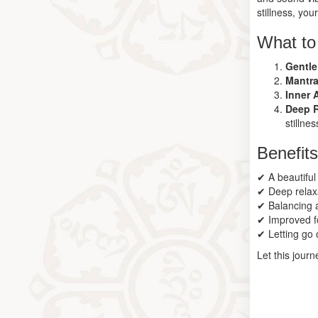
stillness, you
What to
Gentle
Mantra
Inner 
Deep R
stillnes
Benefits
✔ A beautiful
✔ Deep relaxa
✔ Balancing 
✔ Improved f
✔ Letting go 
Let this jour