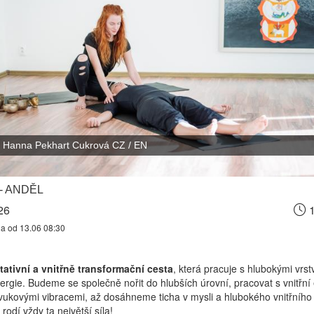
Hanna Pekhart Cukrová CZ / EN
 - ANDĚL
26
1
na od 13.06 08:30
tativní a vnitřně transformační cesta
, která pracuje s hlubokými vrs
ergie. Budeme se společně nořit do hlubších úrovní, pracovat s vnitřní 
ukovými vibracemi, až dosáhneme ticha v mysli a hlubokého vnitřního k
rodí vždy ta největší síla!