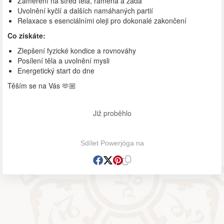
Zaměření na střed těla, ramena a záda
Uvolnění kyčlí a dalších namáhaných partií
Relaxace s esenciálními oleji pro dokonalé zakončení
Co získáte:
Zlepšení fyzické kondice a rovnováhy
Posílení těla a uvolnění mysli
Energetický start do dne
Těším se na Vás 🫶🏼
Již proběhlo
Sdílet Powerjóga na