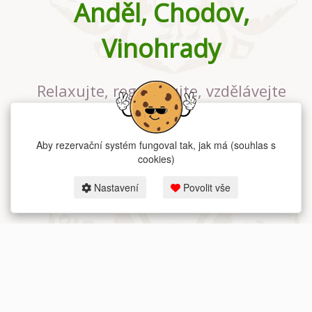
Anděl, Chodov,
Vinohrady
Relaxujte, regenerujte, vzdělávejte
se v největším jógovém studiu v
Praze
Aby rezervační systém fungoval tak, jak má (souhlas s
cookies)
Nastavení
Povolit vše
2026 dum-jogy.cz & fitness-rezervace.cz - Všechna práva vyhrazena.
Zásady ochrany osobních údajů
zde.
Rezervační systém
pro Dům jógy v Praze.
Moje cookies nastavení.