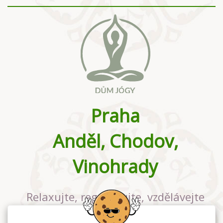
Praha
Anděl, Chodov,
Vinohrady
Relaxujte, regenerujte, vzdělávejte
se v největším jógovém studiu v