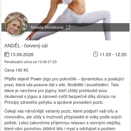
Natalie Doubková
ANDĚL - červený sál
13.06.2026
11:20 - 12:20
Penalizační zóna od 13.06 07:20
Cena
190 Kč
Přijďte objevit Power jógu pro pokročilé – dynamickou a posilující
praxi, která vás posune dál v síle, flexibilitě i soustředění. Tato
lekce je navržena pro jogíny, kteří chtějí prohloubit svou
zkušenost s jógou a zároveň cvičit bezpečně díky důrazu na
Principy zdravého pohybu a správné provedení pozic.
Čekají vás náročnější varianty pozic, které podpoří vaši sílu a
rovnováhu, ale vždy s možností přizpůsobit si cviky podle svých
potřeb. Lekci zakončíme příjemnou relaxací s vonnými olejíčky,
které vám pomohou zklidnit tělo i mysl a odcházet s pocitem