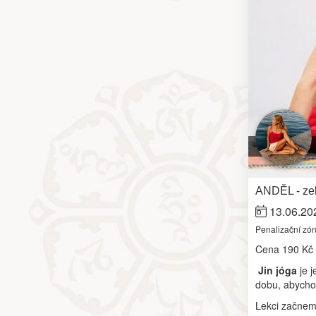
ANDĚL - zel
13.06.20
Penalizační zó
Cena
190 Kč
Jin jóga
je j
dobu, abychom
Lekci začnem