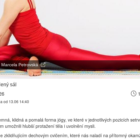
Marcela Petrovská
ený sál
26
1
na od 13.06 14:40
emná, klidná a pomalá forma jógy, ve které v jednotlivých pozicích set
 umožnili hlubší protažení těla i uvolnění mysli.
e zklidňujícím dechovým cvičením, které nás naladí na přítomný okamž