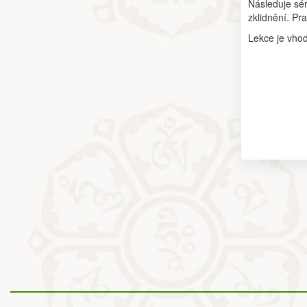
Následuje sér
zklidnění. Pr
Lekce je vhod