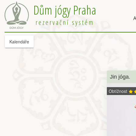
Dům jógy Praha
A
rezervační systém
Kalendáře
Jin jóga.
Obtížnost