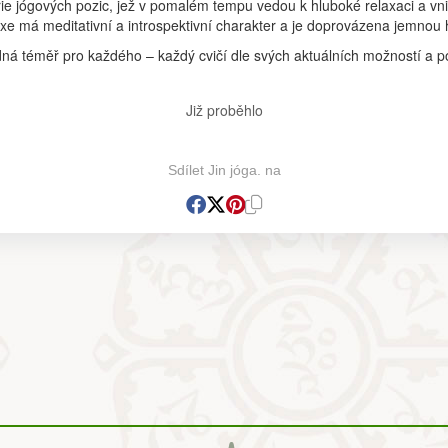
ie jógových pozic, jež v pomalém tempu vedou k hluboké relaxaci a vn
axe má meditativní a introspektivní charakter a je doprovázena jemnou
ná téměř pro každého – každý cvičí dle svých aktuálních možností a p
Již proběhlo
Sdílet Jin jóga. na