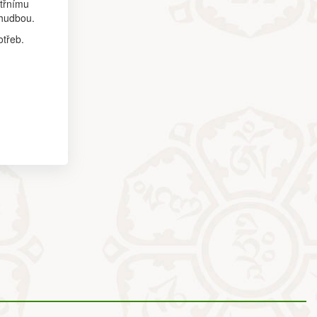
itřnímu
 hudbou.
otřeb.