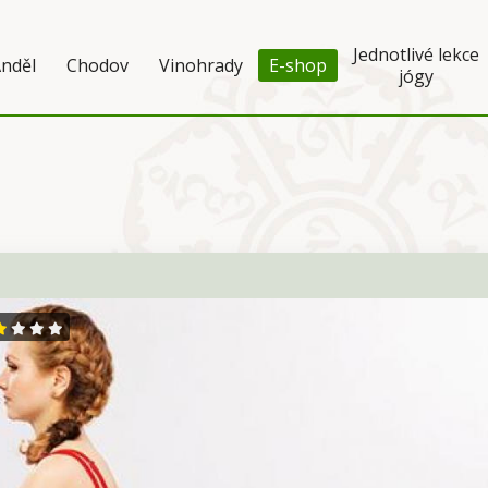
Jednotlivé lekce
nděl
Chodov
Vinohrady
E-shop
jógy